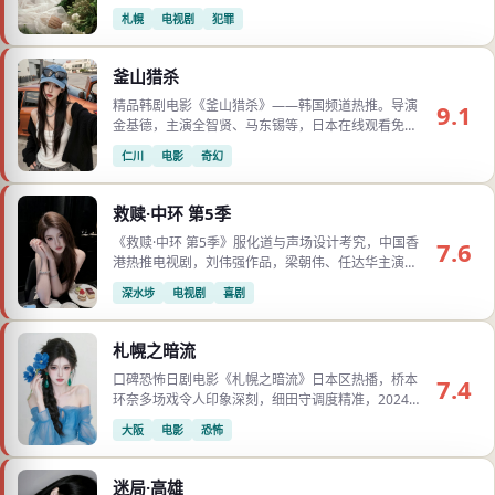
10月19日更新，日剧大全免费看维护日本在线观看
札幌
电视剧
犯罪
免费大全电视剧片库。
釜山猎杀
精品韩剧电影《釜山猎杀》——韩国频道热推。导演
9.1
金基德，主演全智贤、马东锡等，日本在线观看免费
大全电视剧在线首选片单。
仁川
电影
奇幻
救赎·中环 第5季
《救赎·中环 第5季》服化道与声场设计考究，中国香
7.6
港热推电视剧，刘伟强作品，梁朝伟、任达华主演，
2018年8月21日上线日本在线观看免费大全电视剧。
深水埗
电视剧
喜剧
札幌之暗流
口碑恐怖日剧电影《札幌之暗流》日本区热播，桥本
7.4
环奈多场戏令人印象深刻，细田守调度精准，2024
年4月8日上线日本在线观看免费大全电视剧完整版。
大阪
电影
恐怖
迷局·高雄