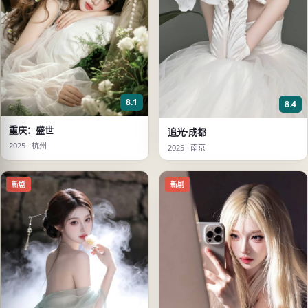
8.1
8.4
重庆：盛世
追光·成都
2025
·
杭州
2025
·
南京
新剧
新剧