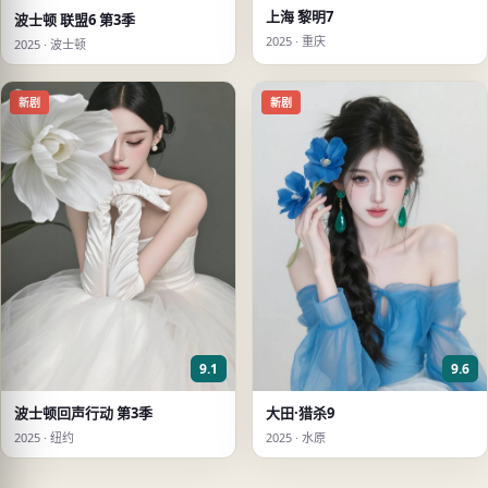
上海 黎明7
波士顿 联盟6 第3季
2025
·
重庆
2025
·
波士顿
新剧
新剧
9.6
9.1
大田·猎杀9
波士顿回声行动 第3季
2025
·
水原
2025
·
纽约